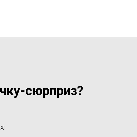
очку-сюрприз?
их