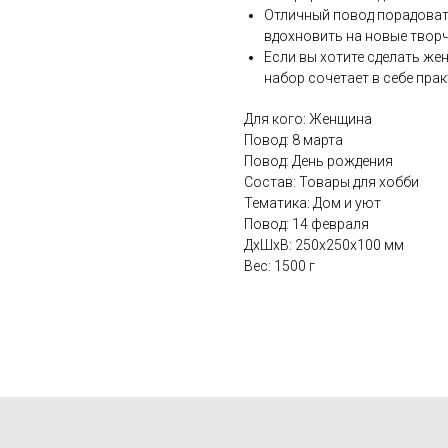
Отличный повод порадоват
вдохновить на новые творч
Если вы хотите сделать же
набор сочетает в себе прак
Для кого: Женщина
Повод: 8 марта
Повод: День рождения
Состав: Товары для хобби
Тематика: Дом и уют
Повод: 14 февраля
ДxШxВ: 250x250x100 мм
Вес: 1500 г