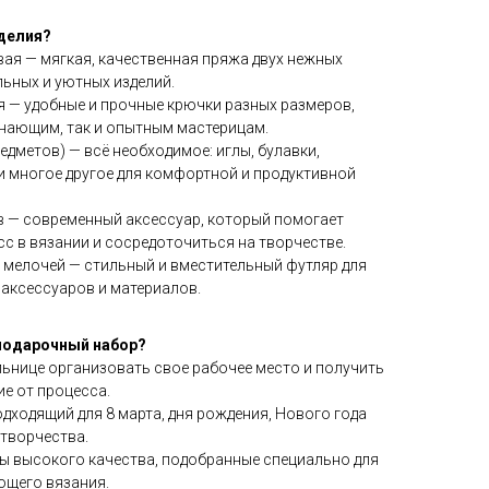
оделия?
ая — мягкая, качественная пряжа двух нежных
льных и уютных изделий.
я — удобные и прочные крючки разных размеров,
инающим, так и опытным мастерицам.
едметов) — всё необходимое: иглы, булавки,
и многое другое для комфортной и продуктивной
в — современный аксессуар, который помогает
с в вязании и сосредоточиться на творчестве.
 мелочей — стильный и вместительный футляр для
 аксессуаров и материалов.
 подарочный набор?
ьнице организовать свое рабочее место и получить
е от процесса.
дходящий для 8 марта, дня рождения, Нового года
 творчества.
ры высокого качества, подобранные специально для
ющего вязания.