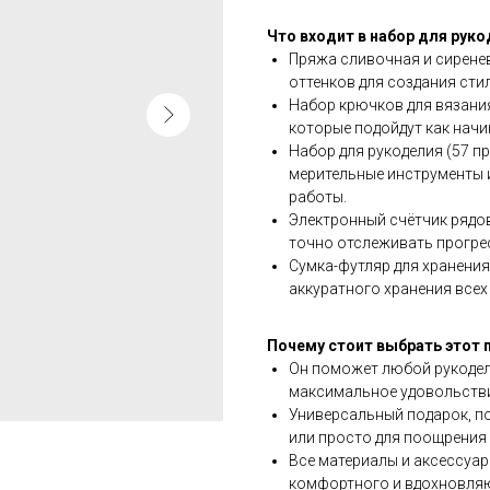
Что входит в набор для рук
Пряжа сливочная и сиренев
оттенков для создания сти
Набор крючков для вязани
которые подойдут как нач
Набор для рукоделия (57 пр
мерительные инструменты 
работы.
Электронный счётчик рядо
точно отслеживать прогрес
Сумка-футляр для хранения
аккуратного хранения всех
Почему стоит выбрать этот
Он поможет любой рукодел
максимальное удовольстви
Универсальный подарок, по
или просто для поощрения
Все материалы и аксессуа
комфортного и вдохновля