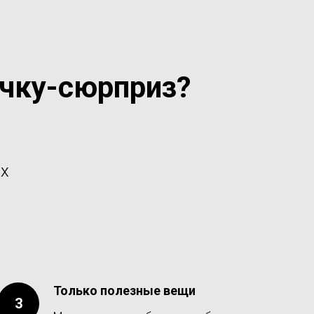
очку-сюрприз?
их
Только полезные вещи