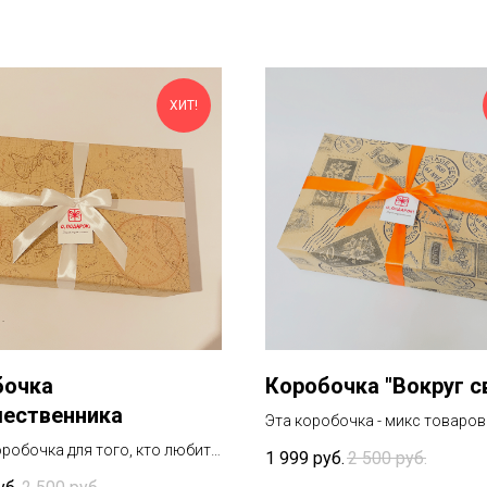
ХИТ!
бочка
Коробочка "Вокруг с
шественника
Эта коробочка - микс товаров
разных стран. Обычно мы ста
оробочка для того, кто любит
1 999
руб.
2 500
руб.
привезти что-нибудь памятное
твовать, чаще всего летать