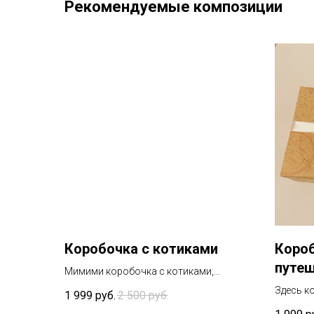
Рекомендуемые композиции
Коробочка с котиками
Коро
путе
Мимими коробочка с котиками,
внутри любые принты с кошачьими
Здесь к
1 999
руб.
2 500
руб.
принтами, украшения, даже вкусняшки
путешес