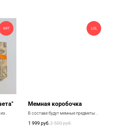
ХИТ
LOL
вета"
Мемная коробочка
 из
В составе будут мемные предметы:
раемся
могут быть предметы одежды,
1 999
руб.
2 500
руб.
 из
канцелярские товары, игрушки,