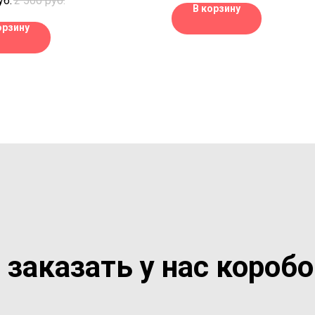
уб.
2 500
руб.
мест, где бываем мы или наши 
ом, бродить по городам,
В корзину
В составе гарантировано буд
я на пляже и делать
орзину
продукты, произведенные в др
ные открытия. Здесь могут
странах, чтобы можно было
едметы, которые пригодятся в
попробовать что-нибудь интер
твии, например, подушка для
также сувениры с другими гор
молете, набор средств от
странами, символы государст
ния на лодке, набор
их баночек для провоза
еских средств, какой-то чехол
орта и денег, чемодан, рюкзак,
ля багажа и тому подобное.
 заказать у нас короб