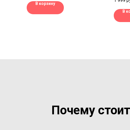
1 999
р
- все будет с котиками, кошками,
самолет
В корзину
котятами и кисоньками.
валятьс
В к
культур
быть пр
путешес
сна в са
укачива
небольш
гигиенич
для пасп
бирка д
Почему стоит