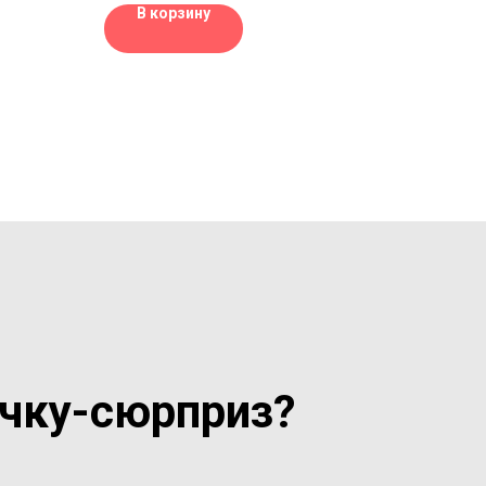
друзья.
настолки (те самые из тиктока), могут
В корзину
ут
быть открытки, наклейки, смешные
угих
носочки, даже вкусняшки в виде
мемчиков.
есное, а
одами и
в.
очку-сюрприз?