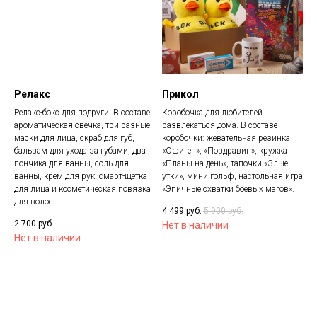
Релакс
Прикол
Релакс-бокс для подруги. В составе:
Коробочка для любителей
ароматическая свечка, три разные
развлекаться дома. В составе
маски для лица, скраб для губ,
коробочки: жевательная резинка
бальзам для ухода за губами, два
«Офиген», «Поздравин», кружка
пончика для ванны, соль для
«Планы на день», тапочки «Злые-
ванны, крем для рук, смарт-щетка
утки», мини гольф, настольная игра
для лица и косметическая повязка
«Эпичные схватки боевых магов».
для волос.
4 499
руб.
5 900
руб.
2 700
руб.
Нет в наличии
Нет в наличии