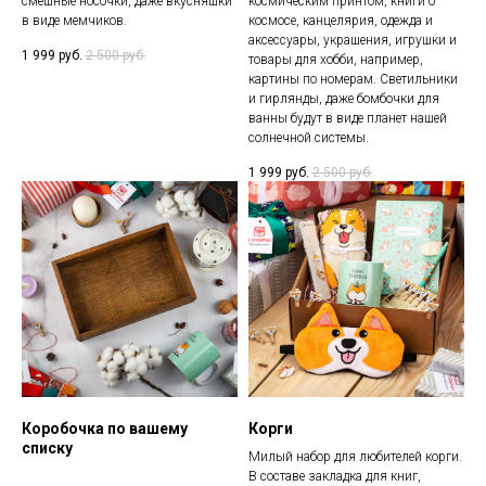
смешные носочки, даже вкусняшки
космическим принтом, книги о
в виде мемчиков.
космосе, канцелярия, одежда и
аксессуары, украшения, игрушки и
1 999
руб.
2 500
руб.
товары для хобби, например,
картины по номерам. Светильники
и гирлянды, даже бомбочки для
ванны будут в виде планет нашей
солнечной системы.
1 999
руб.
2 500
руб.
Коробочка по вашему
Корги
списку
Милый набор для любителей корги.
В составе закладка для книг,