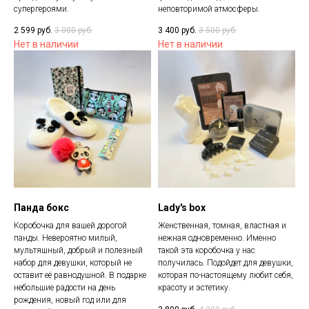
супергероями.
неповторимой атмосферы.
2 599
руб.
3 000
руб.
3 400
руб.
3 500
руб.
Нет в наличии
Нет в наличии
Панда бокс
Lady's box
Коробочка для вашей дорогой
Женственная, томная, властная и
панды. Невероятно милый,
нежная одновременно. Именно
мультяшный, добрый и полезный
такой эта коробочка у нас
набор для девушки, который не
получилась. Подойдет для девушки,
оставит её равнодушной. В подарке
которая по-настоящему любит себя,
небольшие радости на день
красоту и эстетику.
рождения, новый год или для