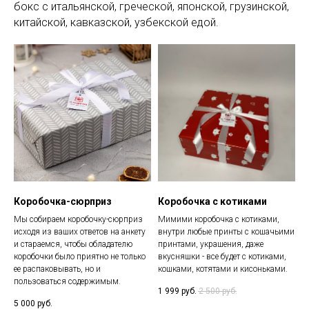
бокс с итальянской, греческой, японской, грузинской,
китайской, кавказской, узбекской едой.
Коробочка-сюрприз
Коробочка с котиками
Мы собираем коробочку-сюрприз
Мимими коробочка с котиками,
исходя из ваших ответов на анкету
внутри любые принты с кошачьими
и стараемся, чтобы обладателю
принтами, украшения, даже
коробочки было приятно не только
вкусняшки - все будет с котиками,
ее распаковывать, но и
кошками, котятами и кисоньками.
пользоваться содержимым.
1 999
руб.
2 500
руб.
5 000
руб.