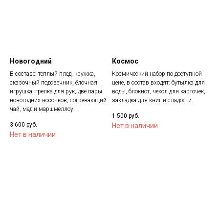
Новогодний
Космос
В составе: теплый плед, кружка,
Космический набор по доступной
сказочный подсвечник, ёлочная
цене, в состав входят: бутылка для
игрушка, грелка для рук, две пары
воды, блокнот, чехол для карточек,
новогодних носочков, согревающий
закладка для книг и сладости.
чай, мед и маршмеллоу.
1 500
руб.
3 600
руб.
Нет в наличии
Нет в наличии