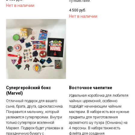
путешествий.
Нет в наличии
4 500
руб.
Нет в наличии
Супергеройский бокс
Восточное чаепитие
(Marvel)
Идеальная коробочка для любителя
Отличный подарок для вашего
чайных церемоний, особенно
сына, брата, друга, одноклассника.
подойдёт начинающим чайным
Понравится мальчику, который
мастерам. В наборе есть все нужные
увлекается супергероями. Внутри
предметы для приготовления
только супергерои вселенной
ароматного шу пуэра (Юньнань) на
Марвел. Подарок будет упакован в
4 персоны. В наборе также есть
праздничную бумагу с
флейта для создания