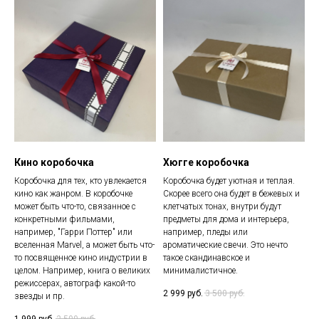
Кино коробочка
Хюгге коробочка
Коробочка для тех, кто увлекается
Коробочка будет уютная и теплая.
кино как жанром. В коробочке
Скорее всего она будет в бежевых и
может быть что-то, связанное с
клетчатых тонах, внутри будут
конкретными фильмами,
предметы для дома и интерьера,
например, "Гарри Поттер" или
например, пледы или
вселенная Marvel, а может быть что-
ароматические свечи. Это нечто
то посвященное кино индустрии в
такое скандинавское и
целом. Например, книга о великих
минималистичное.
режиссерах, автограф какой-то
2 999
руб.
3 500
руб.
звезды и пр.
1 999
руб.
2 500
руб.