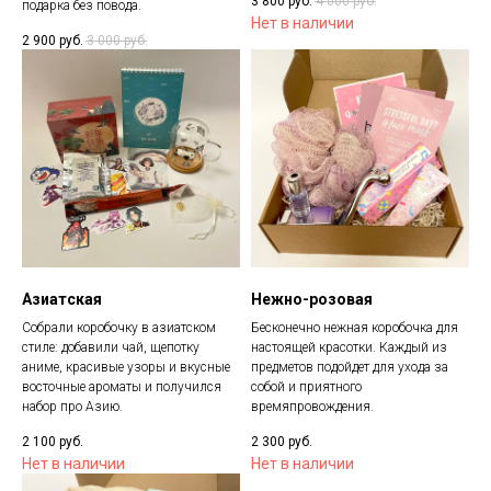
3 800
руб.
4 000
руб.
подарка без повода.
Нет в наличии
2 900
руб.
3 000
руб.
Азиатская
Нежно-розовая
Собрали коробочку в азиатском
Бесконечно нежная коробочка для
стиле: добавили чай, щепотку
настоящей красотки. Каждый из
аниме, красивые узоры и вкусные
предметов подойдет для ухода за
восточные ароматы и получился
собой и приятного
набор про Азию.
времяпровождения.
2 100
руб.
2 300
руб.
Нет в наличии
Нет в наличии