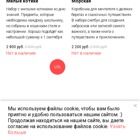
Милые котики
Морская
Набор с милыми котиками ко дню
Коробочка для мечтателя о далеких
знаний. Предметы, которые
берегах и сказочных путешествиях.
необходимы каждому школьнику,
В наборе скетбук для создания
но собраны в кошачьем стиле и
набросков или записей самого
настроении. Хорошо подойдет как
важного, а также книга о
небольшой сувенир к 1 сентября.
путешествиях и приключениях.
2 800
руб.
3 000
руб.
2 200
руб.
2 500
руб.
Нет в наличии
Нет в наличии
LOL
Мы используем файлы cookie, чтобы вам было
приятно и удобно пользоваться нашим сайтом. :)
Продолжая находиться на нашем сайте, вы даете
согласие на использование файлов cookie.
Узнать
Шальная императрица
Для программиста
больше
Мемный набор для лучшей
Коробочка для любителя гаджетов