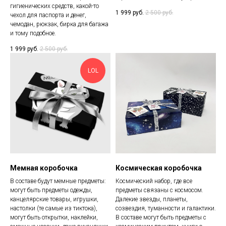
гигиенических средств, какой-то
1 999
руб.
2 500
руб.
чехол для паспорта и денег,
чемодан, рюкзак, бирка для багажа
и тому подобное.
1 999
руб.
2 500
руб.
LOL
Мемная коробочка
Космическая коробочка
В составе будут мемные предметы:
Космический набор, где все
могут быть предметы одежды,
предметы связаны с космосом.
канцелярские товары, игрушки,
Далекие звезды, планеты,
настолки (те самые из тиктока),
созвездия, туманности и галактики.
могут быть открытки, наклейки,
В составе могут быть предметы с