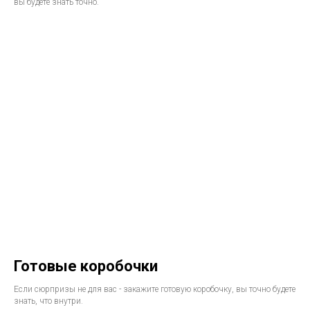
вы будете знать точно.
Готовые коробочки
Если сюрпризы не для вас - закажите готовую коробочку, вы точно будете
знать, что внутри.