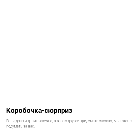
Коробочка-сюрприз
Если деньги дарить скучно, а что-то другое придумать сложно, мы готовы
подумать за вас.