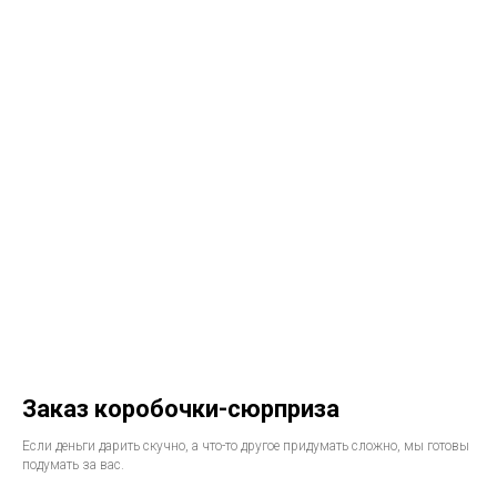
Заказ коробочки-сюрприза
Если деньги дарить скучно, а что-то другое придумать сложно, мы готовы
подумать за вас.